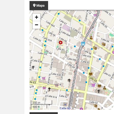
Mapa
+
−
200 m
500 ft