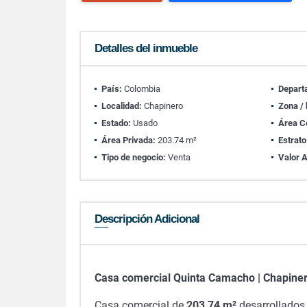
Detalles del inmueble
País:
Colombia
Depart
Localidad:
Chapinero
Zona / 
Estado:
Usado
Área C
Área Privada:
203.74 m²
Estrato
Tipo de negocio:
Venta
Valor A
Descripción Adicional
Casa comercial Quinta Camacho | Chapine
Casa comercial de
203,74 m²
desarrollados