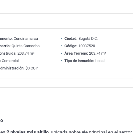
amento:
Cundinamarca
Ciudad:
Bogotá D.C.
barrio:
Quinta Camacho
Código:
10037520
onstruida:
203.74 m²
Área Terreno:
203.74 m²
:
Comercial
Tipo de inmueble:
Local
dministración:
$0 COP
ro
 en
2 niveles más altillo
, ubicada sobre eje principal en el sector