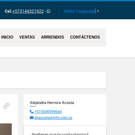
ok
Select Language
▼
Cel.
+573144321922
-
INICIO
VENTAS
ARRIENDOS
CONTÁCTENOS
Alejandra Herrera Acosta
+573008399640
ahacosta@mts.com.co
¿Prefieres que te contactemos?