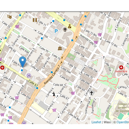
Leaflet
| Wasi - ©
OpenStr