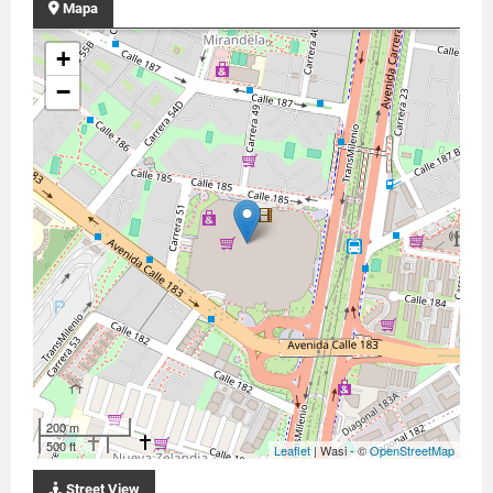
Mapa
+
−
200 m
500 ft
Leaflet
| Wasi - ©
OpenStreetMap
Street View