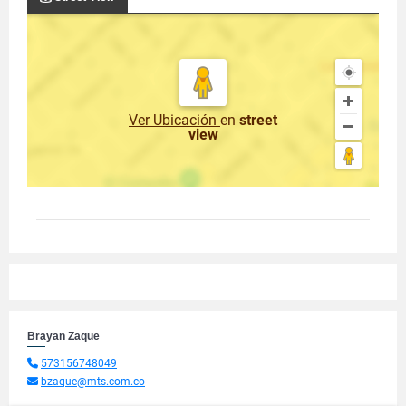
Ver Ubicación
en
street
view
Brayan Zaque
573156748049
bzaque@mts.com.co