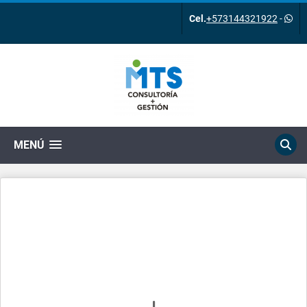
Cel.
+573144321922
-
MENÚ