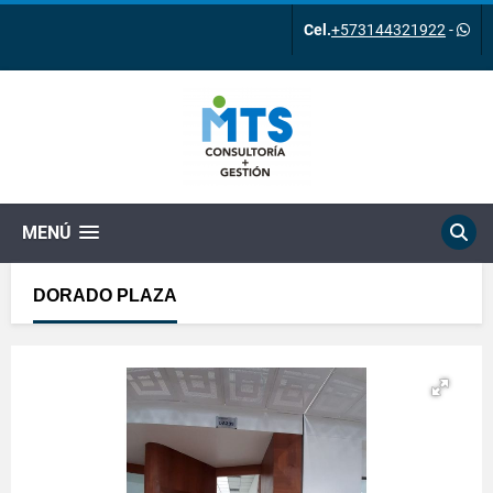
Cel.
+573144321922
-
MENÚ
DORADO PLAZA