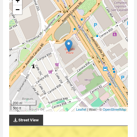
+
−
200 m
500 ft
Leaflet
| Wasi - ©
OpenStreetMap
Street View