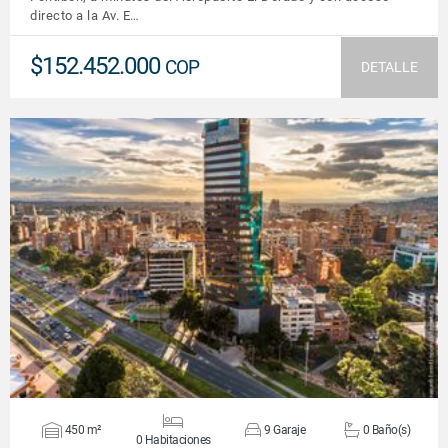
directo a la Av. E…
$152.452.000
COP
DETALLE
VER DETALLES
450 m²
9 Garaje
0 Baño(s)
0 Habitaciones