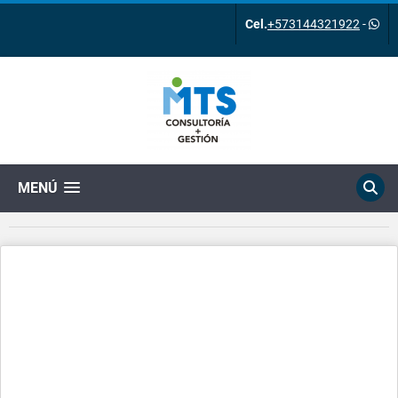
Cel.
+573144321922
-
MENÚ