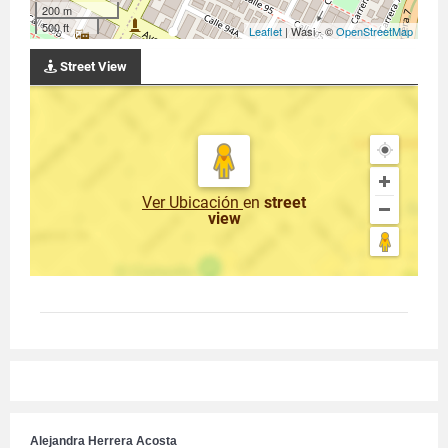
200 m
500 ft
Leaflet
| Wasi - ©
OpenStreetMap
Street View
Ver Ubicación
en
street
view
Alejandra Herrera Acosta