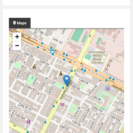
Mapa
+
−