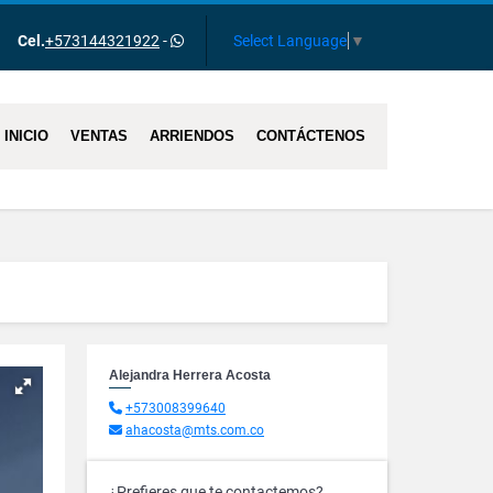
ok
Select Language
▼
Cel.
+573144321922
-
INICIO
VENTAS
ARRIENDOS
CONTÁCTENOS
Alejandra Herrera Acosta
+573008399640
ahacosta@mts.com.co
¿Prefieres que te contactemos?