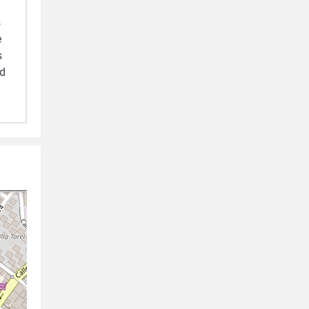
s
e
s
ad