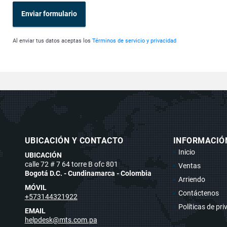
Enviar formulario
Al enviar tus datos aceptas los
Términos de servicio y privacidad
UBICACIÓN Y CONTACTO
INFORMACIÓ
Inicio
UBICACIÓN
calle 72 # 7 64 torre B ofc 801
Ventas
Bogotá D.C. - Cundinamarca - Colombia
Arriendo
MÓVIL
Contáctenos
+573144321922
Políticas de pr
EMAIL
helpdesk@mts.com.pa