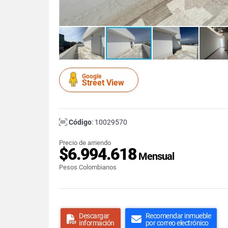
Google
Street View
Código
: 10029570
Precio de arriendo
$6.994.618
Mensual
Pesos Colombianos
Descargar
Recomendar inmueble
información
por correo electrónico