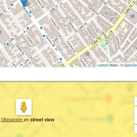
Leaflet
| Wasi - ©
OpenStr
r Ubicación
en
street view