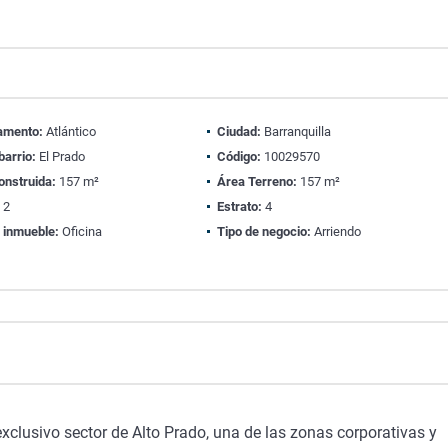
amento:
Atlántico
Ciudad:
Barranquilla
barrio:
El Prado
Código:
10029570
onstruida:
157 m²
Área Terreno:
157 m²
:
2
Estrato:
4
 inmueble:
Oficina
Tipo de negocio:
Arriendo
xclusivo sector de Alto Prado, una de las zonas corporativas y