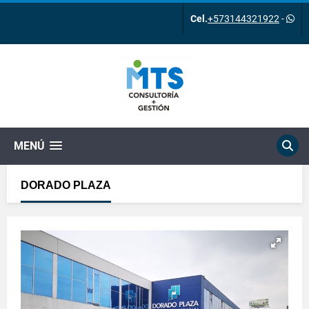
Cel.
+573144321922
-
MENÚ
DORADO PLAZA