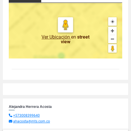
Ver Ubicación
en
street
view
Alejandra Herrera Acosta
+573008399640
ahacosta@mts.com.co