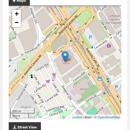
Mapa
+
−
200 m
500 ft
Leaflet
| Wasi - ©
OpenStreetMap
Street View