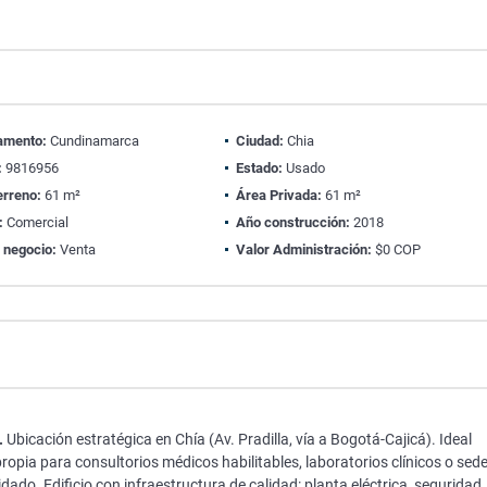
amento:
Cundinamarca
Ciudad:
Chia
:
9816956
Estado:
Usado
erreno:
61 m²
Área Privada:
61 m²
:
Comercial
Año construcción:
2018
 negocio:
Venta
Valor Administración:
$0 COP
.
Ubicación estratégica en Chía (Av. Pradilla, vía a Bogotá-Cajicá). Ideal
opia para consultorios médicos habilitables, laboratorios clínicos o sed
ado. Edificio con infraestructura de calidad: planta eléctrica, seguridad