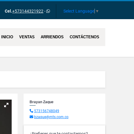
ok
Select Language
▼
Cel.
+573144321922
-
INICIO
VENTAS
ARRIENDOS
CONTÁCTENOS
Brayan Zaque
573156748049
bzaque@mts.com.co
¿Prefieres que te contactemos?