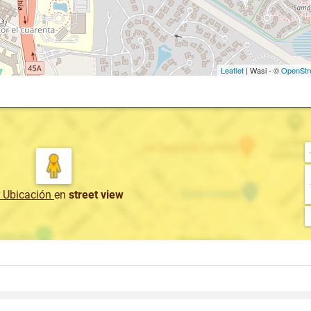
Leaflet
| Wasi - ©
OpenStr
r Ubicación
en
street view