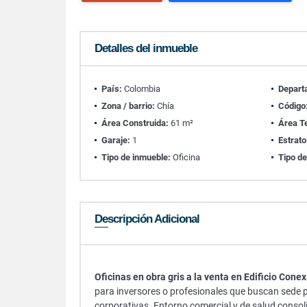
Detalles del inmueble
País:
Colombia
Depart
Zona / barrio:
Chía
Código
Área Construida:
61 m²
Área T
Garaje:
1
Estrato
Tipo de inmueble:
Oficina
Tipo de
Descripción Adicional
Oficinas en obra gris a la venta en Edificio Conex
para inversores o profesionales que buscan sede pr
corporativas. Entorno comercial y de salud consolid