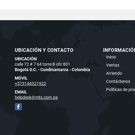
UBICACIÓN Y CONTACTO
INFORMACIÓ
Inicio
UBICACIÓN
calle 72 # 7 64 torre B ofc 801
Ventas
Bogotá D.C. - Cundinamarca - Colombia
Arriendo
MÓVIL
Contáctenos
+573144321922
Políticas de pr
EMAIL
helpdesk@mts.com.pa
Facebook