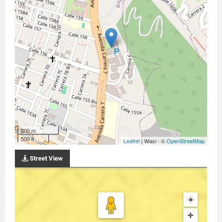
200 m
500 ft
Leaflet
| Wasi - ©
OpenStreetMap
Street View