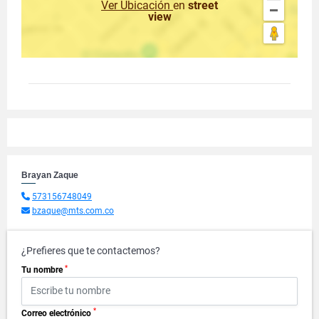
Ver Ubicación
en
street
view
Brayan Zaque
573156748049
bzaque@mts.com.co
¿Prefieres que te contactemos?
*
Tu nombre
*
Correo electrónico