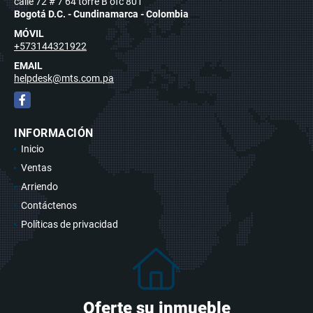
calle 72 # 7 64 torre B ofc 801
Bogotá D.C. - Cundinamarca - Colombia
MÓVIL
+573144321922
EMAIL
helpdesk@mts.com.pa
Facebook
INFORMACIÓN
Inicio
Ventas
Arriendo
Contáctenos
Políticas de privacidad
Oferte su inmueble