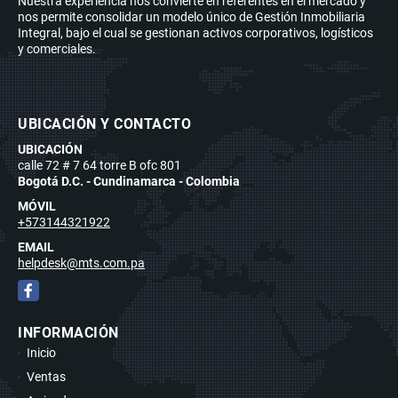
Nuestra experiencia nos convierte en referentes en el mercado y
nos permite consolidar un modelo único de Gestión Inmobiliaria
Integral, bajo el cual se gestionan activos corporativos, logísticos
y comerciales.
UBICACIÓN Y CONTACTO
UBICACIÓN
calle 72 # 7 64 torre B ofc 801
Bogotá D.C. - Cundinamarca - Colombia
MÓVIL
+573144321922
EMAIL
helpdesk@mts.com.pa
Facebook
INFORMACIÓN
Inicio
Ventas