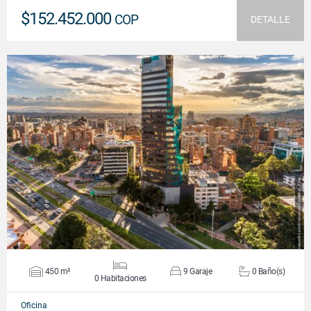
$152.452.000
COP
DETALLE
VER DETALLES
450 m²
9 Garaje
0 Baño(s)
0 Habitaciones
Oficina